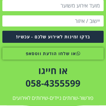
בדקו זמינות לאירוע שלכם - עכשיו!
או שלחו הודעת ווטסאפ
או חייגו
058-4355599
פורשור-שרותים ניידים-שירותים לאירועים