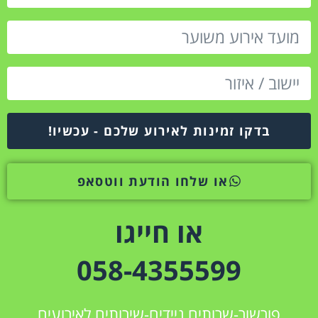
בדקו זמינות לאירוע שלכם - עכשיו!
או שלחו הודעת ווטסאפ
או חייגו
058-4355599
פורשור-שרותים ניידים-שירותים לאירועים