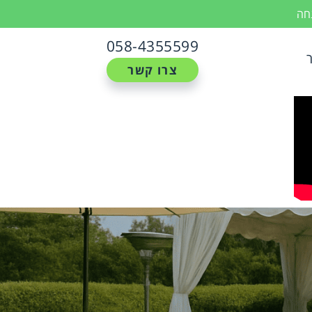
נחה
058-4355599
צרו קשר