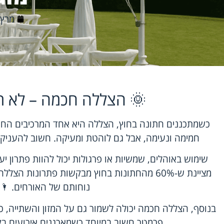
מרץ 11, 026
🌞 הצללה חכמה – לא רק
כשמתכננים חתונה בחוץ, הצללה היא אחד המרכיבים החשו
חמימה ונעימה, אבל גם לוהטת ומעיקה. חשוב להעניק ל
שימוש באוהלים, שמשיות או פרגולות יכול להוות פתרון י
מציינת ש-60% מהחתונות בחוץ מבקשות פתרונות 
נוחותם של האורחים. 🌂
בנוסף, הצללה חכמה יכולה לשמור גם על המזון והשתייה, כ
פרמטר חשוב במיוחד כשמארגנים אירועים בק