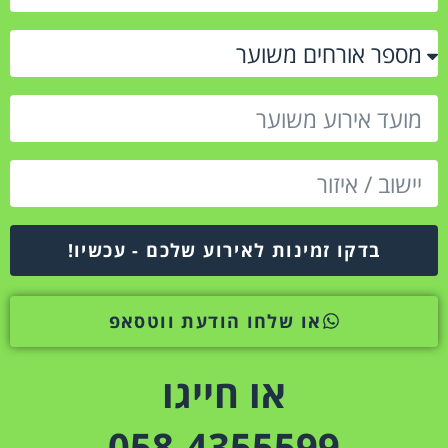
בדקו זמינות לאירוע שלכם - עכשיו!
או שלחו הודעת ווטסאפ
או חייגו
058-4355599