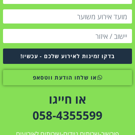
בדקו זמינות לאירוע שלכם - עכשיו!
או שלחו הודעת ווטסאפ
או חייגו
058-4355599
פורשור-שרותים ניידים-שירותים לאירועים