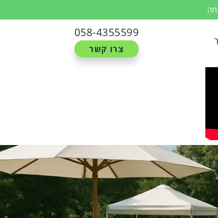
נחה
058-4355599
צרו קשר