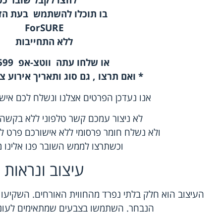
לחצו לקבל שובר כס
בו תוכלו להשתמש בעת הזמנת שירות
ForSURE
ללא התחייבות
או שלחו עתה
ווטצ-אפ
0584-355599
* ואם תרצו , גם סוג ותאריך אירוע צ
אנו נעדכן הפרטים אצלנו ונשלח לכם אישו
לא ניצור עמכם קשר טלפוני ללא בקשה
ולא נשלח חומר פרסומי ללא אישורכם פרט ל
וכשתרצו לממש השובר פנו אלינו מ
עיצוב ונראות
העיצוב הוא חלק בלתי נפרד מהחווית האורחים. השקיעו
הנבחר. השתמשו בצבעים שמתאימים לעונה 