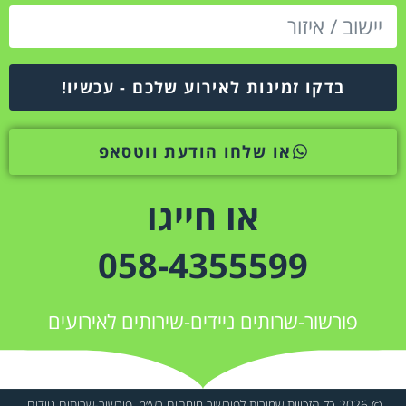
בדקו זמינות לאירוע שלכם - עכשיו!
או שלחו הודעת ווטסאפ
או חייגו
058-4355599
פורשור-שרותים ניידים-שירותים לאירועים
© 2026 כל הזכויות שמורות לפורשור מומחים בע״מ. פורשור-שרותים ניידים.