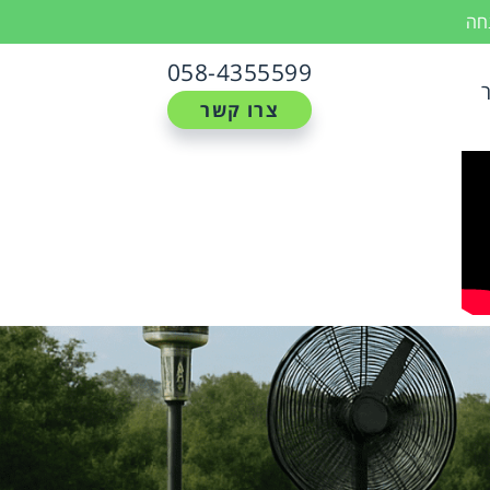
נחה
058-4355599
צרו קשר