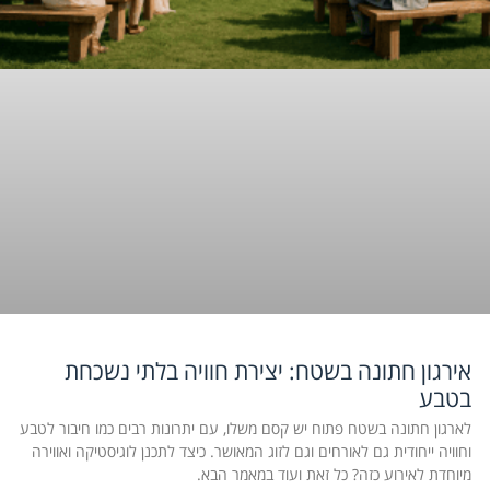
אירגון חתונה בשטח: יצירת חוויה בלתי נשכחת
בטבע
לארגון חתונה בשטח פתוח יש קסם משלו, עם יתרונות רבים כמו חיבור לטבע
וחוויה ייחודית גם לאורחים וגם לזוג המאושר. כיצד לתכנן לוגיסטיקה ואווירה
מיוחדת לאירוע כזה? כל זאת ועוד במאמר הבא.