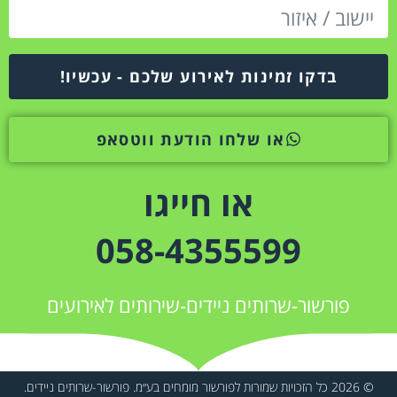
בדקו זמינות לאירוע שלכם - עכשיו!
או שלחו הודעת ווטסאפ
או חייגו
058-4355599
פורשור-שרותים ניידים-שירותים לאירועים
© 2026 כל הזכויות שמורות לפורשור מומחים בע״מ. פורשור-שרותים ניידים.