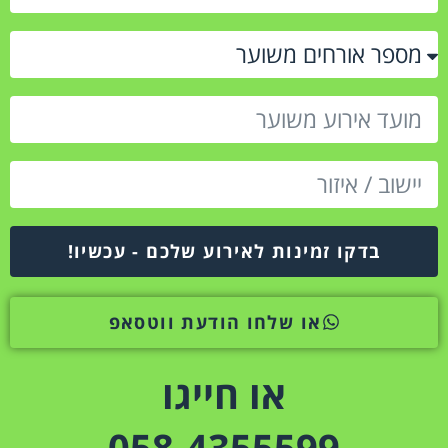
בדקו זמינות לאירוע שלכם - עכשיו!
או שלחו הודעת ווטסאפ
או חייגו
058-4355599