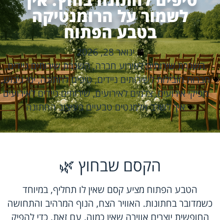
לשמור על הרומנטיקה
בטבע הפתוח
ינואר 28, 2026
השכרת שירותים לאירוע חברה
,
השכרת שירותים ניידים
,
חברות מובילות לשירותים ניידים
,
טיפים לחתונה
,
ימי גיבוש
,
מפיקי אירועים
,
צלמים לאירועים
,
שירותים ניידים לאירועים
איך לשלב אלמנטים טבעיים בעיצוב החתונה
הקסם שבחוץ 🌿
הטבע הפתוח מציע קסם שאין לו תחליף, במיוחד
כשמדובר בחתונות. האוויר הצח, הנוף המרהיב והתחושה
החופשית יוצרים אווירה שאין כמוה. עם זאת, כדי להפיק