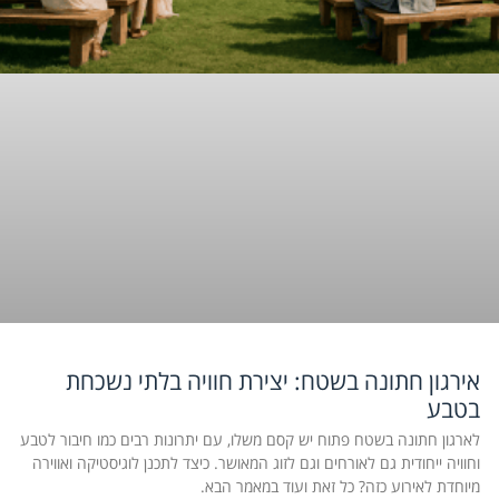
אירגון חתונה בשטח: יצירת חוויה בלתי נשכחת
בטבע
לארגון חתונה בשטח פתוח יש קסם משלו, עם יתרונות רבים כמו חיבור לטבע
וחוויה ייחודית גם לאורחים וגם לזוג המאושר. כיצד לתכנן לוגיסטיקה ואווירה
מיוחדת לאירוע כזה? כל זאת ועוד במאמר הבא.