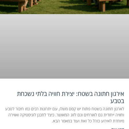
אירגון חתונה בשטח: יצירת חוויה בלתי נשכחת
בטבע
לארגון חתונה בשטח פתוח יש קסם משלו, עם יתרונות רבים כמו חיבור לטבע
וחוויה ייחודית גם לאורחים וגם לזוג המאושר. כיצד לתכנן לוגיסטיקה ואווירה
מיוחדת לאירוע כזה? כל זאת ועוד במאמר הבא.