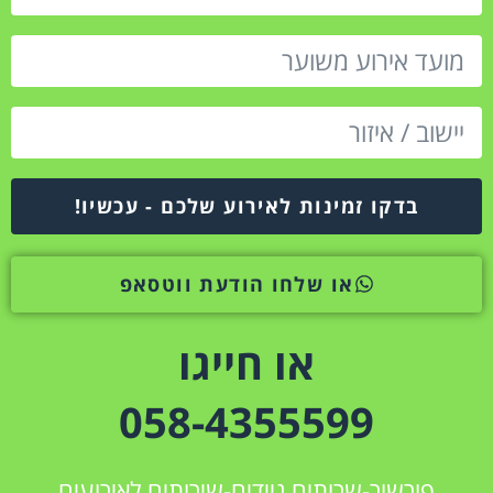
בדקו זמינות לאירוע שלכם - עכשיו!
או שלחו הודעת ווטסאפ
או חייגו
058-4355599
פורשור-שרותים ניידים-שירותים לאירועים