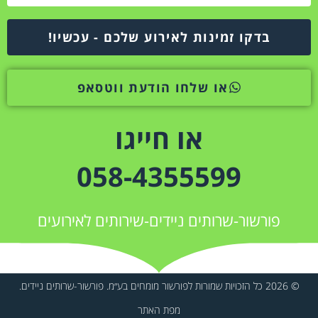
בדקו זמינות לאירוע שלכם - עכשיו!
או שלחו הודעת ווטסאפ
או חייגו
058-4355599
פורשור-שרותים ניידים-שירותים לאירועים
© 2026 כל הזכויות שמורות לפורשור מומחים בע״מ. פורשור-שרותים ניידים.
מפת האתר