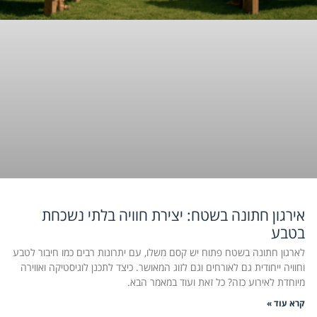
אירגון חתונה בשטח: יצירת חוויה בלתי נשכחת
בטבע
לארגון חתונה בשטח פתוח יש קסם משלו, עם יתרונות רבים כמו חיבור לטבע
וחוויה ייחודית גם לאורחים וגם לזוג המאושר. כיצד לתכנן לוגיסטיקה ואווירה
מיוחדת לאירוע כזה? כל זאת ועוד במאמר הבא.
קרא עוד »