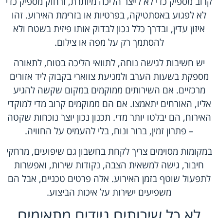
קרוב מספיק כדי לא לייצר הליכה מיותרת, ורחוק מספיק כדי
לא לפגוע באסתטיקה, בפרטיות או בזרימת האירוע. זהו
איזון עדין, ובדרך כלל נכון לבדוק אותו פיזית בשטח ולא
להסתמך רק על מפה או צילום.
יש חשיבות לגישה נוחה, לתוואי הליכה בטוח, לתאורה
מספקת בשעות הערב ולמניעת צווארי בקבוק ליד אזורים
מרכזיים. אם השירותים ממוקמים במקום שקשה להגיע
אליו, האורחים יתאמצו. אם הם ממוקמים קרוב מדי למוקדי
האירוח, הם יבלטו יותר מדי. תכנון נכון יוצר נוכחות שקטה
– פתרון זמין, ברור ונוח, בלי להעמיס על החוויה.
במקומות מסוימים צריך לקחת בחשבון גם שיפועים, מרחקי
חיבור, גישה למשאית הצבה, נקודות שירות, ואפשרות
לתפעול שוטף בזמן האירוע. אלה פרטים טכניים, אבל הם
משפיעים ישירות על איכות הביצוע.
לא כל שירותים ניידים מתאימים