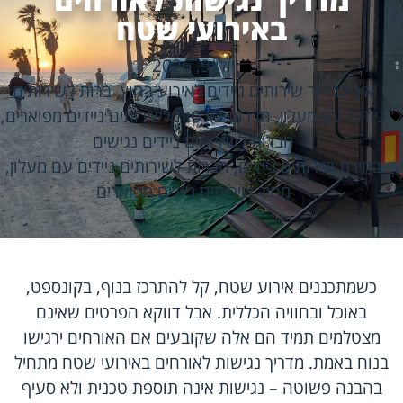
באירועי שטח
יולי 9, 2026
איך לבחור שירותים ניידים לאירוע בחוץ
,
ברות לשירותים
ניידים עם מעלון
,
חברות בולטות לשירותים ניידים מפוארים
,
חברות לשירותים ניידים נגישים
בחירת שירותים ניידים
,
חברות לשירותים ניידים עם מעלון
,
מחיר שירותים ניידים מפוארים
כשמתכננים אירוע שטח, קל להתרכז בנוף, בקונספט,
באוכל ובחוויה הכללית. אבל דווקא הפרטים שאינם
מצטלמים תמיד הם אלה שקובעים אם האורחים ירגישו
בנוח באמת. מדריך נגישות לאורחים באירועי שטח מתחיל
בהבנה פשוטה – נגישות אינה תוספת טכנית ולא סעיף