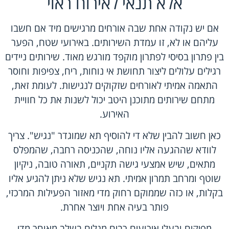
אלא תנאי לאירוח ראוי
אם יש נקודה אחת שבה אורחים מרגישים מיד אם חשבו
עליהם או לא, זו עמדת השירותים. באירועי שטח, הפער
בין
פתרון בסיסי
לפתרון מוקפד מורגש מאוד.
שירותים ניידים
רגילים
עלולים ליצור תחושת אי נוחות, ריח, צפיפות וחוסר
התאמה אמיתי לאורחים שזקוקים לנגישות. לעומת זאת,
מתחם שירותים מתוכנן היטב יכול לשנות את כל חוויית
האירוע.
כאן חשוב להבין שלא די להוסיף תא שמוגדר "נגיש". צריך
לוודא שההגעה אליו נוחה, שהכניסה רחבה, שהמפלס
מתאים, שיש אמצעי גישה תקניים, תאורה טובה, ניקיון
שוטף ומרחב תמרון אמיתי. תא נגיש שלא ניתן להגיע אליו
בקלות, או כזה שממוקם רחוק מדי מאזור הפעילות המרכזי,
פותר בעיה אחת ויוצר אחרת.
מפיקים ובעלי אירועים רבים מגלים בשלב מאוחר מדי