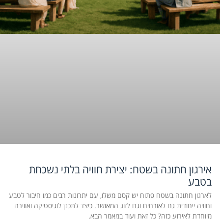
אירגון חתונה בשטח: יצירת חוויה בלתי נשכחת
בטבע
לארגון חתונה בשטח פתוח יש קסם משלו, עם יתרונות רבים כמו חיבור לטבע
וחוויה ייחודית גם לאורחים וגם לזוג המאושר. כיצד לתכנן לוגיסטיקה ואווירה
מיוחדת לאירוע כזה? כל זאת ועוד במאמר הבא.