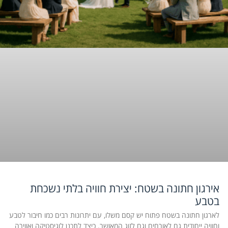
אירגון חתונה בשטח: יצירת חוויה בלתי נשכחת
בטבע
לארגון חתונה בשטח פתוח יש קסם משלו, עם יתרונות רבים כמו חיבור לטבע
וחוויה ייחודית גם לאורחים וגם לזוג המאושר. כיצד לתכנן לוגיסטיקה ואווירה