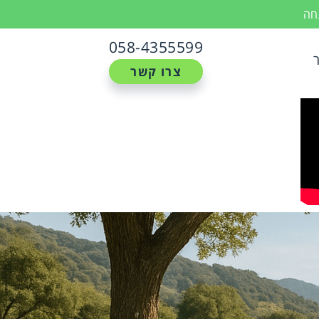
נחה
058-4355599
צרו קשר