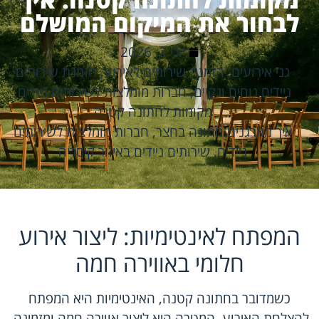
לבחור את המיקום המושלם
יוני 2, 2026
גני אירועים
,
הזמנת שירותים לאירוע
,
הזמנת שירותים
ניידים נוחים ונקיים
,
חברות מומלצות לשירותים ניידים
,
מקומות לחתונה קטנה
איך מארגנים חתונה בחצר
,
חברות מומלצות לשירותים
ניידים
,
שירותים ניידים באיזור קיסריה
המפתח לאינטימיות: ליצור אירוע
חלומי באווירה חמה
כשמדובר בחתונה קטנה, האינטימיות היא המפתח
להצלחת האירוע. המטרה היא ליצור אווירה חמה ומזמינה,