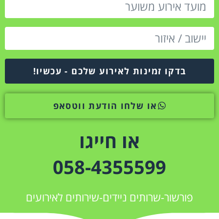
בדקו זמינות לאירוע שלכם - עכשיו!
או שלחו הודעת ווטסאפ
או חייגו
058-4355599
פורשור-שרותים ניידים-שירותים לאירועים