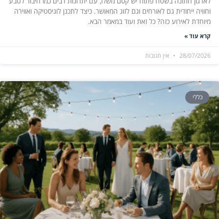
לארגון חתונה בשטח פתוח יש קסם משלו, עם יתרונות רבים כמו חיבור לטבע
וחוויה ייחודית גם לאורחים וגם לזוג המאושר. כיצד לתכנן לוגיסטיקה ואווירה
מיוחדת לאירוע כזה? כל זאת ועוד במאמר הבא.
קרא עוד »
28/07/2026
אין תגובות
כללי