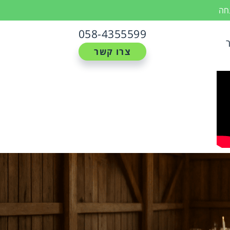
נחה
058-4355599
צרו קשר