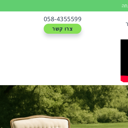
נחה
058-4355599
צרו קשר