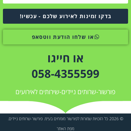
בדקו זמינות לאירוע שלכם - עכשיו!
או שלחו הודעת ווטסאפ
או חייגו
058-4355599
פורשור-שרותים ניידים-שירותים לאירועים
© 2026 כל הזכויות שמורות לפורשור מומחים בע״מ. פורשור-שרותים ניידים.
מפת האתר