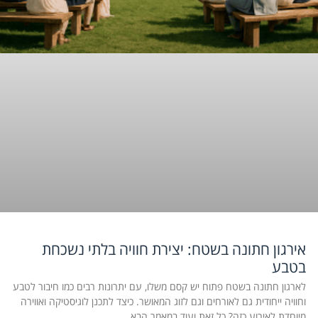
אירגון חתונה בשטח: יצירת חוויה בלתי נשכחת
בטבע
לארגון חתונה בשטח פתוח יש קסם משלו, עם יתרונות רבים כמו חיבור לטבע
וחוויה ייחודית גם לאורחים וגם לזוג המאושר. כיצד לתכנן לוגיסטיקה ואווירה
מיוחדת לאירוע כזה? כל זאת ועוד במאמר הבא.