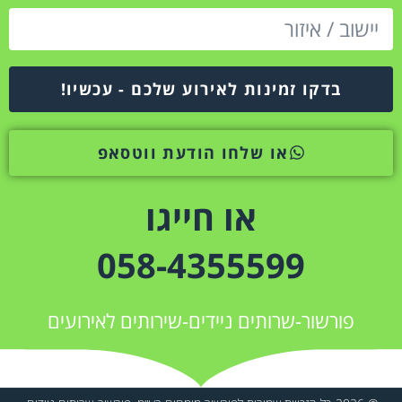
בדקו זמינות לאירוע שלכם - עכשיו!
או שלחו הודעת ווטסאפ
או חייגו
058-4355599
פורשור-שרותים ניידים-שירותים לאירועים