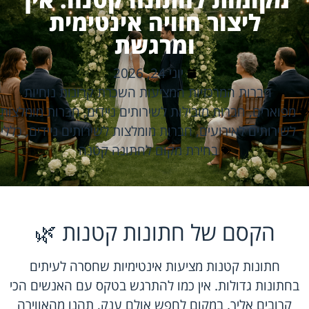
ליצור חוויה אינטימית
ומרגשת
יוני 24, 2026
חברות המרכזיות המציעות השכרת קרונות נוחיות
מפוארים
,
חברות מובילות לשירותים ניידים
,
חברות מומלצות
לשירותים לאירועים
,
חברות מומלצות לשירותים ניידים
,
כללי
בחירת מקום לחתונה קטנה
הקסם של חתונות קטנות 🌿
חתונות קטנות מציעות אינטימיות שחסרה לעיתים
בחתונות גדולות. אין כמו להתרגש בטקס עם האנשים הכי
קרובים אליך. במקום לחפש אולם ענק, תהנו מהאווירה