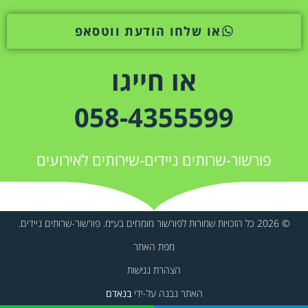
או שלחו הודעת ווטסאפ
או חייגו
058-4355599
פורשור-שרותים ניידים-שירותים לאירועים
© 2026 כל הזכויות שמורות לפורשור מומחים בע״מ. פורשור-שרותים ניידים.
מפת האתר
הצהרת נגישות
האתר נבנה על-ידי
בנאדם