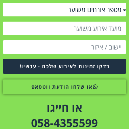
בדקו זמינות לאירוע שלכם - עכשיו!
או שלחו הודעת ווטסאפ
או חייגו
058-4355599