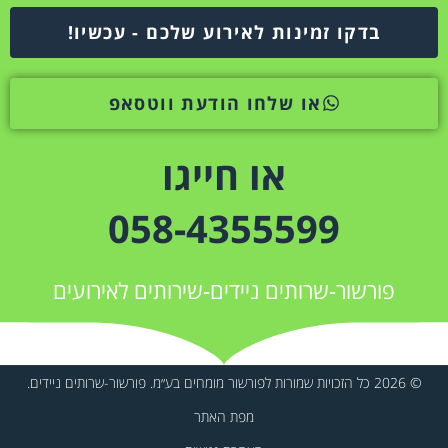
בדקו זמינות לאירוע שלכם - עכשיו!
או שלחו הודעת ווטסאפ
או חייגו
058-4355599
פורשור-שרותים ניידים-שירותים לאירועים
© 2026 כל הזכויות שמורות לפורשור מומחים בע״מ. פורשור-שרותים ניידים.
מפת האתר