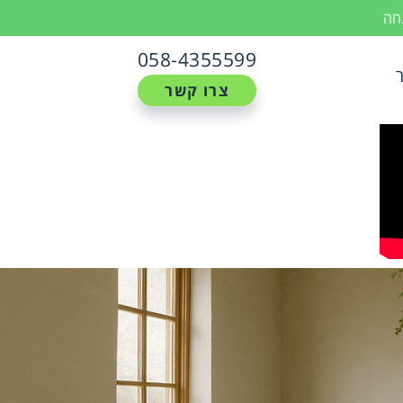
נחה
058-4355599
צרו קשר