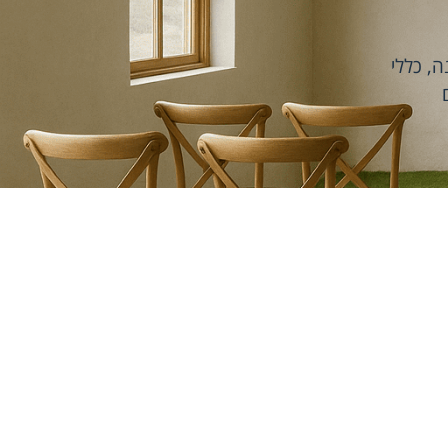
ה
,
כללי