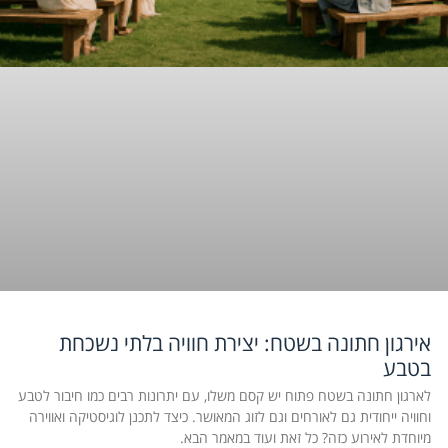
אירגון חתונה בשטח: יצירת חוויה בלתי נשכחת
בטבע
לארגון חתונה בשטח פתוח יש קסם משלו, עם יתרונות רבים כמו חיבור לטבע
וחוויה ייחודית גם לאורחים וגם לזוג המאושר. כיצד לתכנן לוגיסטיקה ואווירה
מיוחדת לאירוע כזה? כל זאת ועוד במאמר הבא.