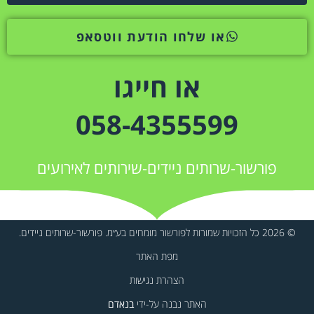
או שלחו הודעת ווטסאפ
או חייגו
058-4355599
פורשור-שרותים ניידים-שירותים לאירועים
© 2026 כל הזכויות שמורות לפורשור מומחים בע״מ. פורשור-שרותים ניידים.
מפת האתר
הצהרת נגישות
האתר נבנה על-ידי
בנאדם