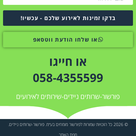
בדקו זמינות לאירוע שלכם - עכשיו!
או שלחו הודעת ווטסאפ
או חייגו
058-4355599
פורשור-שרותים ניידים-שירותים לאירועים
© 2026 כל הזכויות שמורות לפורשור מומחים בע״מ. פורשור-שרותים ניידים.
מפת האתר