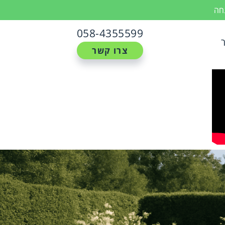
נחה
058-4355599
צרו קשר