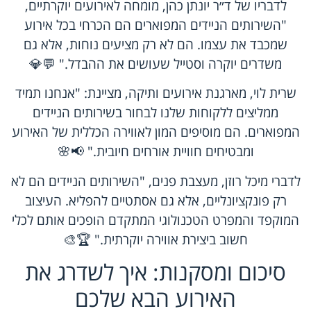
לדבריו של ד״ר יונתן כהן, מומחה לאירועים יוקרתיים,
"השירותים הניידים המפוארים הם הכרחי בכל אירוע
שמכבד את עצמו. הם לא רק מציעים נוחות, אלא גם
משדרים יוקרה וסטייל שעושים את ההבדל." 💬💎
שרית לוי, מארגנת אירועים ותיקה, מציינת: "אנחנו תמיד
ממליצים ללקוחות שלנו לבחור בשירותים הניידים
המפוארים. הם מוסיפים המון לאווירה הכללית של האירוע
ומבטיחים חוויית אורחים חיובית." 📢🌸
לדברי מיכל רוזן, מעצבת פנים, "השירותים הניידים הם לא
רק פונקציונליים, אלא גם אסתטיים להפליא. העיצוב
המוקפד והמפרט הטכנולוגי המתקדם הופכים אותם לכלי
חשוב ביצירת אווירה יוקרתית." 🏆🎨
סיכום ומסקנות: איך לשדרג את
האירוע הבא שלכם