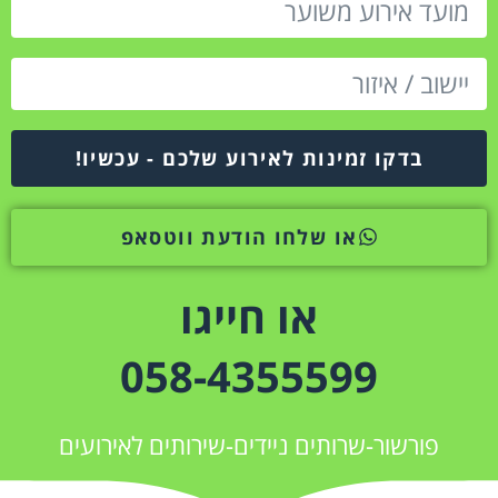
בדקו זמינות לאירוע שלכם - עכשיו!
או שלחו הודעת ווטסאפ
או חייגו
058-4355599
פורשור-שרותים ניידים-שירותים לאירועים