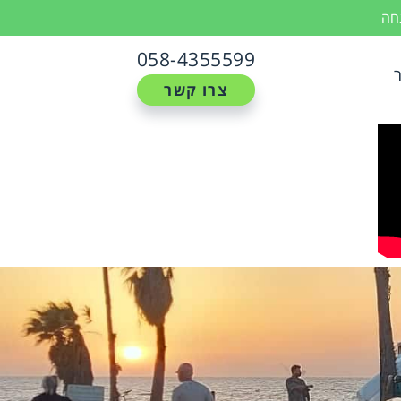
נחה
058-4355599
צרו קשר