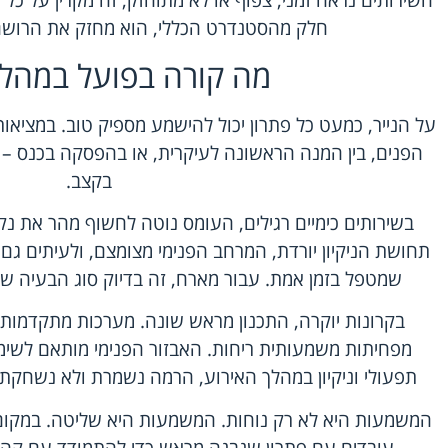
השירותים נראה זמני, צפוף או לא מתוחזק, זה מקרין על כל
חלק מהסטנדרט הכללי, הוא מחזק את הרושם 
מה קורה בפועל במהלך
על הנייר, כמעט כל פתרון יכול להישמע מספיק טוב. במציא
הפנים, בין המנה הראשונה לעיקרית, או בהפסקה בכנס – 
בקצב.
בשירותים כימיים רגילים, העומס נוטה לחשוף מהר את נק
תחושת הניקיון יורדת, המרחב הפנימי מצומצם, ולעיתים גם 
שמטפל בזמן אמת. עבור מארח, זה בדיוק סוג הבעיה של
בקרונות יוקרה, התכנון מראש שונה. מערכות מתקדמות י
מפחיתות משמעותית ריחות. האבזור הפנימי מותאם לשימוש
תפעולי וניקיון במהלך האירוע, הרמה נשמרת ולא נשחקת
המשמעות היא לא רק נוחות. המשמעות היא שליטה. במקום 
עובדים עם פתרון שנבנה מראש כדי להתמודד עם קהל, 