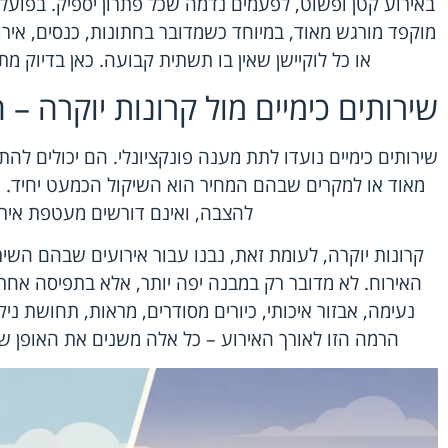
באירוע קטן ופשוט, לפעמים נדמה שכל פתרון יספיק. בפועל, ה
מוקפד מורגש מאוד, במיוחד כשמדובר בחתונות, כנסים, אירו
או כל לוקיישן שאין בו תשתית קבועה. כאן בדיוק 
שירותים כימיים מול קרונות יוקרה –
שירותים כימיים נועדו לתת מענה פונקציונלי. הם יכולים לה
מאוד או למקרים שבהם המחיר הוא השיקול הכמעט יחיד. ה
להצבה, ואינם דורשים מעטפת אירו
קרונות יוקרה, לעומת זאת, נבנו עבור אירועים שבהם השיר
האירוח. לא מדובר רק במבנה יפה יותר, אלא בתפיסה אחרת 
נעימה, אבזור איכותי, כיורים מסודרים, מראות, תחושת נ
הרמה הזו לאורך האירוע – כל אלה משנים את האופן ש