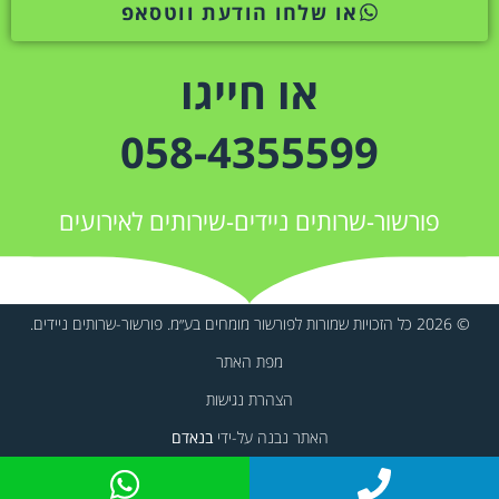
או שלחו הודעת ווטסאפ
או חייגו
058-4355599
פורשור-שרותים ניידים-שירותים לאירועים
© 2026 כל הזכויות שמורות לפורשור מומחים בע״מ. פורשור-שרותים ניידים.
מפת האתר
הצהרת נגישות
האתר נבנה על-ידי
בנאדם