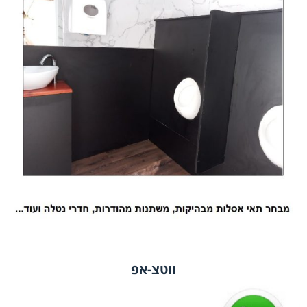
ווטצ-אפ