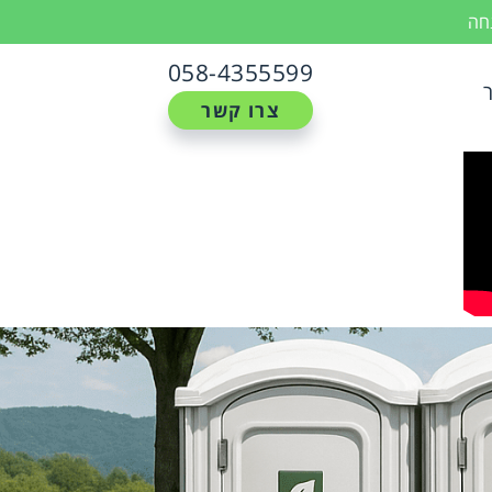
נחה
058-4355599
צרו קשר