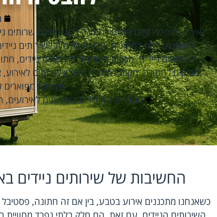
מ
איך לבחור שירותים ניידים לחתונה נכון
,
הזמנת שרותים ניי
לחתונה
,
וילות לחתונות
,
חברות בולטות לשירותים נייד
לשירותים ניידים
,
חברות מומלצות לשירותים ניידים
,
חתונ
מפיקים לחתונה
,
מקום לחתונה
,
פתרון שירותים לאירוע
,
צ
שירותים מפוארים 
החברות המובילות בשירותים לאירועים
,
ה
החשיבות של שירותים ניידים בא
כשאנחנו מתכננים אירוע בטבע, בין אם זה חתונה, פסטיבל א
השירותים הניידים. עם זאת, הם חלק בלתי נפרד מחוויית