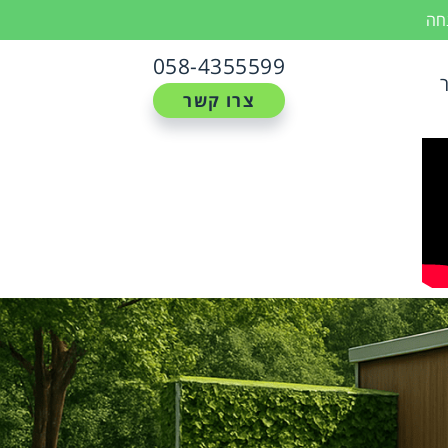
נחה
058-4355599
צרו קשר