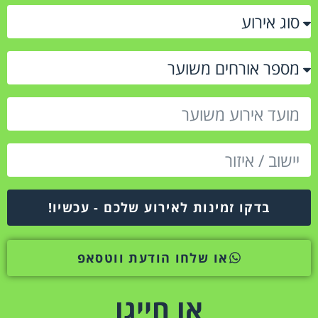
בדקו זמינות לאירוע שלכם - עכשיו!
או שלחו הודעת ווטסאפ
או חייגו