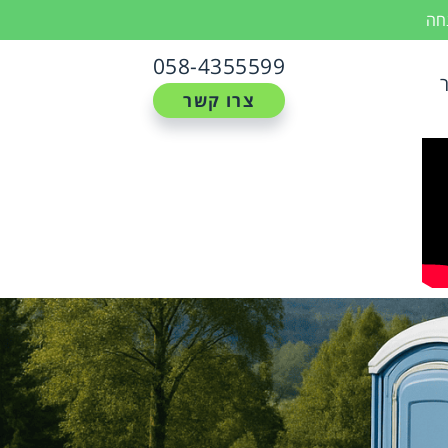
נחה
058-4355599
צרו קשר