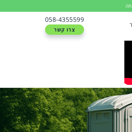
נחה
058-4355599
צרו קשר