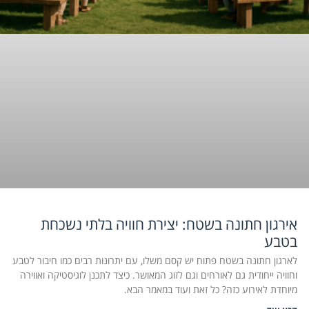
אירגון חתונה בשטח: יצירת חוויה בלתי נשכחת
בטבע
לארגון חתונה בשטח פתוח יש קסם משלו, עם יתרונות רבים כמו חיבור לטבע
וחוויה ייחודית גם לאורחים וגם לזוג המאושר. כיצד לתכנן לוגיסטיקה ואווירה
מיוחדת לאירוע כזה? כל זאת ועוד במאמר הבא.