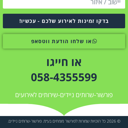
בדקו זמינות לאירוע שלכם - עכשיו!
או שלחו הודעת ווטסאפ
או חייגו
058-4355599
פורשור-שרותים ניידים-שירותים לאירועים
© 2026 כל הזכויות שמורות לפורשור מומחים בע״מ. פורשור-שרותים ניידים.