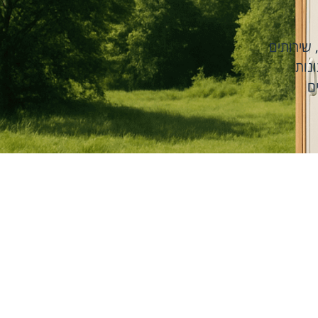
שירותים
נות
ם