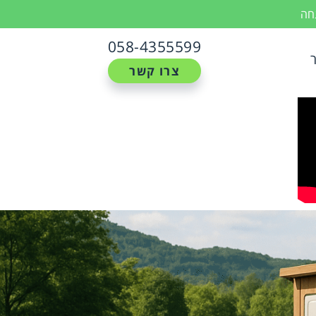
נחה
058-4355599
צרו קשר