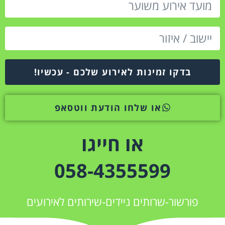
בדקו זמינות לאירוע שלכם - עכשיו!
או שלחו הודעת ווטסאפ
או חייגו
058-4355599
פורשור-שרותים ניידים-שירותים לאירועים