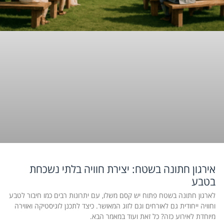
אירגון חתונה בשטח: יצירת חוויה בלתי נשכחת
בטבע
לארגון חתונה בשטח פתוח יש קסם משלו, עם יתרונות רבים כמו חיבור לטבע
וחוויה ייחודית גם לאורחים וגם לזוג המאושר. כיצד לתכנן לוגיסטיקה ואווירה
מיוחדת לאירוע כזה? כל זאת ועוד במאמר הבא.