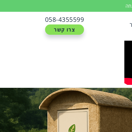
נחה
058-4355599
צרו קשר