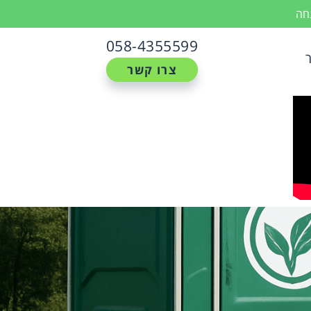
נחה
058-4355599
צרו קשר