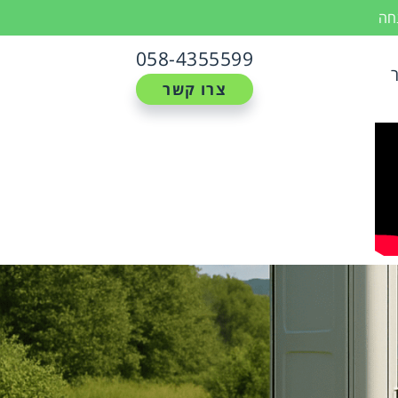
נחה
058-4355599
צרו קשר